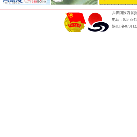
共青团陕西省委
电话：029-88417
陕ICP备070112