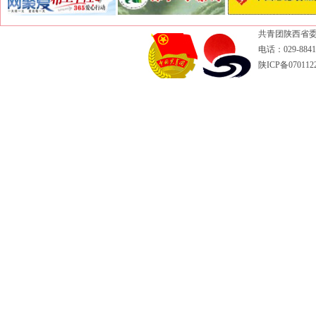
共青团陕西省委
电话：029-88417
陕ICP备070112